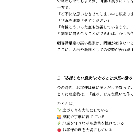
で終わらせてしまえば、信頼は戻りにくく
一方で、
「ご不快な思いをさせてしまい申し訳あり
「状況を確認させてください」
「今後こういった点も改善していきます」
と誠実に向き合うことができれば、むしろ
顧客満足度の高い農家は、問題が起きない
ここに、人柄や農園としての姿勢が表れま
5．“応援したい農家”になることが長い強み
今の時代、お客様は単にモノだけを買って
とくに農産物は、「誰が、どんな思いで作
たとえば、
土づくりを大切にしている
家族で丁寧に育てている
地域を守りながら農業を続けている
お客様の声を大切にしている