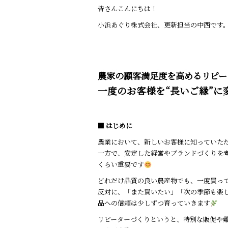
a
w
n
皆さんこんにちは！
c
it
e
小浜あぐり株式会社、更新担当の中西です
e
te
b
r
o
農家の顧客満足度を高めるリピー
o
一度のお客様を“長いご縁”に
k
■ はじめに
農業において、新しいお客様に知っていた
一方で、安定した経営やブランドづくりを
くらい重要です
どれだけ品質の良い農産物でも、一度買っ
反対に、「また買いたい」「次の季節も楽
品への信頼は少しずつ育っていきます
リピーターづくりというと、特別な販促や