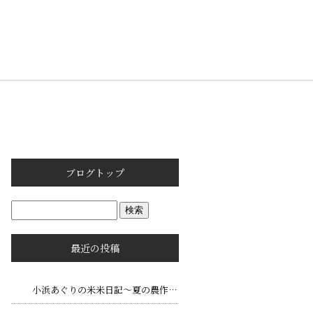
ブログトップ
最近の投稿
小浜あぐりの米米日記～夏の農作業で大切な暑さ対策と作物管理