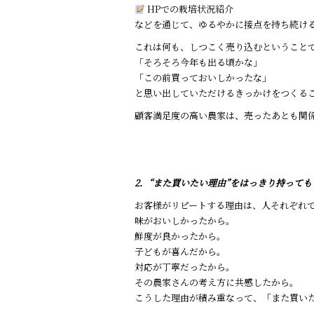
HPでの栽培状況紹介
などを通じて、ゆるやかに接点を持ち続け
これは何も、しつこく売り込むということ
「そろそろ今年も出る頃かな」
「この前買っておいしかったな」
と思い出していただけるきっかけをつくる
顧客満足度の高い農家は、売ったあとも関
2．“また買いたい理由”をはっきり持って
お客様がリピートする理由は、人それぞれ
味がおいしかったから。
鮮度が良かったから。
子どもが喜んだから。
対応が丁寧だったから。
その農家さんの考え方に共感したから。
こうした理由が積み重なって、「また買い