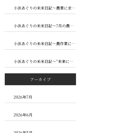
小浜あぐりの米米日記～農業に求められる専門性とは
～
小浜あぐりの米米日記～7月の農作業で気をつけたいポイント
～
小浜あぐりの米米日記～農作業における安全管理の大切さ
～
小浜あぐりの米米日記～“未来につながる農業”～
アーカイブ
2026年7月
2026年6月
2026年5月