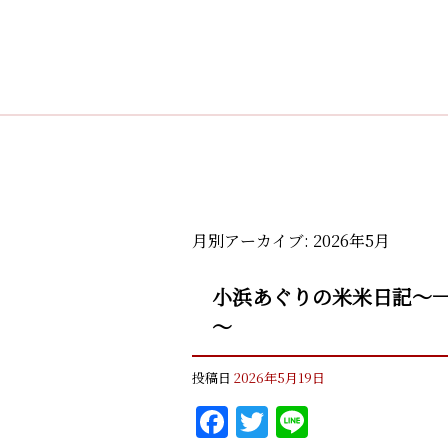
月別アーカイブ:
2026年5月
小浜あぐりの米米日記～一
～
投稿日
2026年5月19日
F
T
Li