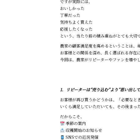
ですが実際には、
おいしかった
丁寧だった
気持ちよく買えた
応援したくなった
という、当たり前の積み重ねがとても大切
農家の顧客満足度を高めるということは、
お客様との関係を深め、長く選ばれる存在
今回は、農家がリピーターやファンを増や
1．リピーターは“売り込む”より“思い出し
お客様が再び買うかどうかは、「必要なと
いくら満足していただいても、その後まっ
だからこそ、
季節の案内
収穫開始のお知らせ
SNSでの近況発信